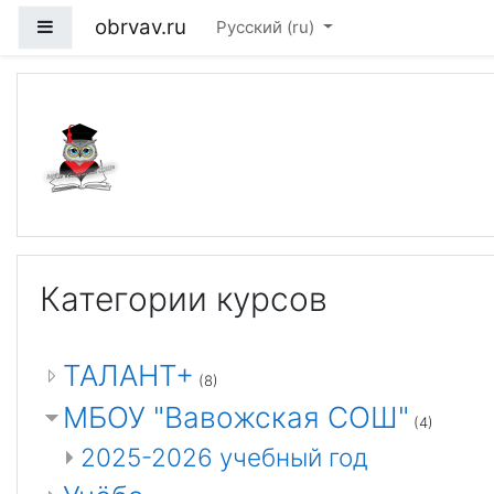
Перейти к основному содержанию
obrvav.ru
Боковая панель
Русский ‎(ru)‎
Портал дистанционно
Категории курсов
ТАЛАНТ+
(8)
МБОУ "Вавожская СОШ"
(4)
2025-2026 учебный год