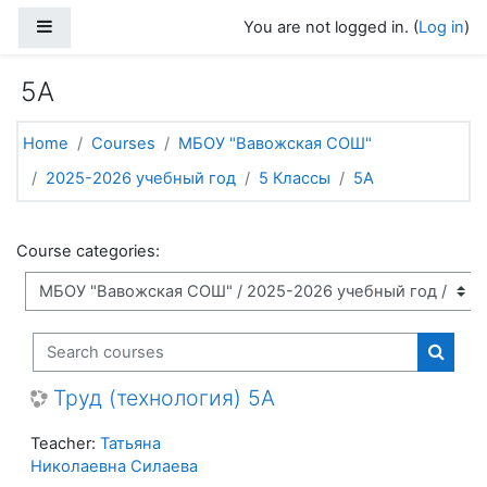
Skip to main content
Side panel
You are not logged in. (
Log in
)
5А
Home
Courses
МБОУ "Вавожская СОШ"
2025-2026 учебный год
5 Классы
5А
Course categories:
Search courses
Search
Труд (технология) 5А
Teacher:
Татьяна
Николаевна Силаева