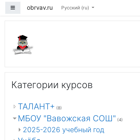
Перейти к основному содержанию
obrvav.ru
Боковая панель
Русский ‎(ru)‎
Портал дистанционно
Категории курсов
ТАЛАНТ+
(8)
МБОУ "Вавожская СОШ"
(4)
2025-2026 учебный год